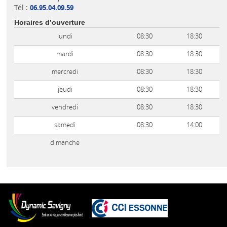
Tél :
06.95.04.09.59
Horaires d’ouverture
lundi
08:30
18:30
mardi
08:30
18:30
mercredi
08:30
18:30
jeudi
08:30
18:30
vendredi
08:30
18:30
samedi
08:30
14:00
dimanche